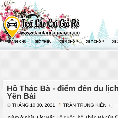
»
»
TRANG CHỦ
GIỚI THIỆU
XE 4 CHỖ
XE 7 CHỖ
XE 
Hồ Thác Bà - điểm đến du lịc
Yên Bái
THÁNG 10 30, 2021
TRẦN TRUNG KIÊN
N
Nằm ở phía Tây Bắc Tổ quốc, hồ Thác Bà của tỉ