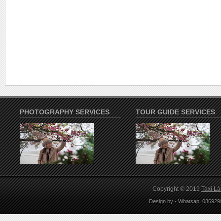
PHOTOGRAPHY SERVICES
TOUR GUIDE SERVICES
Copyright © 2019
Taxi L
Design by
-
Whatsap: 086929