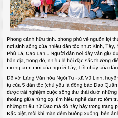
Phong cảnh hữu tình, phong phú về nguồn lợi thủ
nơi sinh sống của nhiều dân tộc như: Kinh, Tày,
Phù Lá, Cao Lan... Người dân nơi đây vẫn giữ 
bản địa, trong đó, nhiều lễ hội đặc sắc thường di
mừng cơm mới của người Tày, Tết nhảy của dân 
Đề với Làng Văn hóa Ngòi Tu - xã Vũ Linh, huyệ
tụ của 5 dân tộc (chủ yếu là đồng bào Dao Quần 
được trải nghiệm cuộc sống thư thái dưới những
thoáng giữa rừng cọ, tìm hiểu nghề đan rọ tôm t
những thiếu nữ Dao má đỏ hây hây trong trang p
Đặc biệt, mỗi khi màn đêm buông xuống, bên ánh