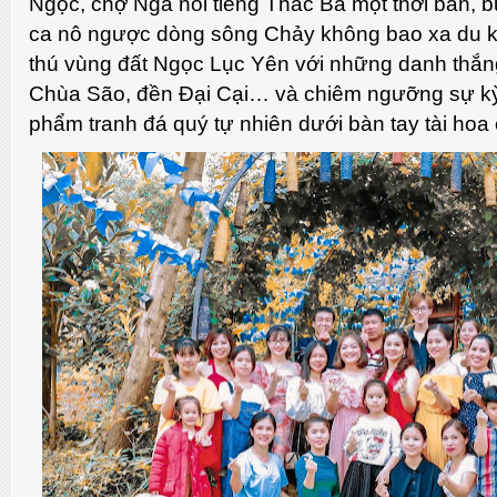
Ngọc, chợ Ngà nổi tiếng Thác Bà một thời bán, b
ca nô ngược dòng sông Chảy không bao xa du 
thú vùng đất Ngọc Lục Yên với những danh thắn
Chùa São, đền Đại Cại… và chiêm ngưỡng sự kỳ
phẩm tranh đá quý tự nhiên dưới bàn tay tài hoa