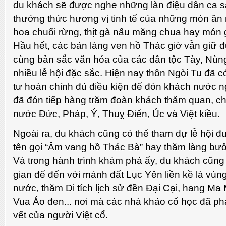
du khách sẽ được nghe những làn điệu dân ca s
thưởng thức hương vị tinh tế của những món ăn
hoa chuối rừng, thịt gà nấu măng chua hay món g
Hầu hết, các bản làng ven hồ Thác giờ vẫn giữ 
cùng bản sắc văn hóa của các dân tộc Tày, Nùng
nhiều lễ hội đặc sắc. Hiện nay thôn Ngòi Tu đã 
tư hoàn chỉnh đủ điều kiện để đón khách nước n
đã đón tiếp hàng trăm đoàn khách thăm quan, ch
nước Đức, Pháp, Ý, Thuỵ Điển, Úc và Việt kiều.
Ngoài ra, du khách cũng có thể tham dự lễ hội đ
tên gọi “Âm vang hồ Thác Bà” hay thăm làng bưởi
Và trong hành trình khám phá ấy, du khách cũng 
gian để đến với mảnh đất Lục Yên liền kề là vùng
nước, thăm Di tích lịch sử đền Đại Cại, hang Ma 
Vua Áo đen... nơi mà các nhà khảo cổ học đã ph
vết của người Việt cổ.