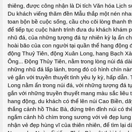
thiêng, được công nhận là Di tích Văn hóa Lịch 
Du khách viếng thăm đền Mẫu thắp một nén nhang
toan bộn bề cuộc sống, cầu cho cõi lòng thanh th
để tiếp tục cuộc hành trình đưa du khách khám 
nhũ đá, của những tượng đá tự nhiên kỳ lạ ẩn c
hoài bão của con người tại quần thể hang động đ
động Thuỷ Tiên, động Xuân Long, hang Bạch Xà
Ông... Động Thủy Tiên, nằm trong lòng núi đá d
những nhũ đá lấp lánh, trong đó có hình chín nà
vẻ gắn với truyền thuyết tình yêu ly kỳ, hấp dẫ
Long nằm ẩn trong núi đá, với những tượng đá t
gắn với những truyền thuyết mang màu sắc liêu t
hang động, du khách có thể lên núi Cao Biền, dãy
thắng cảnh hồ Thác Bà, đứng trên đỉnh núi có t
ngắm cảnh hồ chìm trong sương với vẻ đẹp lung 
nhận vẻ đẹp hùng vĩ của thiên nhiên, để tìm lại 