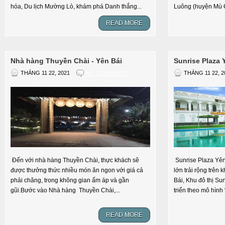
hóa, Du lịch Mường Lò, khám phá Danh thắng...
Luông (huyện Mù C
READ MORE
Nhà hàng Thuyền Chài - Yên Bái
Sunrise Plaza 
THÁNG 11 22, 2021
NO COMMENTS
THÁNG 11 22, 2
Đến với nhà hàng Thuyền Chài, thực khách sẽ
Sunrise Plaza Yên 
được thưởng thức nhiều món ăn ngon với giá cả
lớn trải rộng trên 
phải chăng, trong không gian ấm áp và gần
Bái, Khu đô thị S
gũi.Bước vào Nhà hàng Thuyền Chài,...
triển theo mô hình 
READ MORE