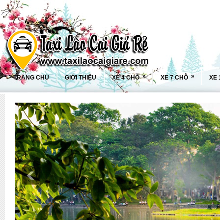
»
»
TRANG CHỦ
GIỚI THIỆU
XE 4 CHỖ
XE 7 CHỖ
XE 