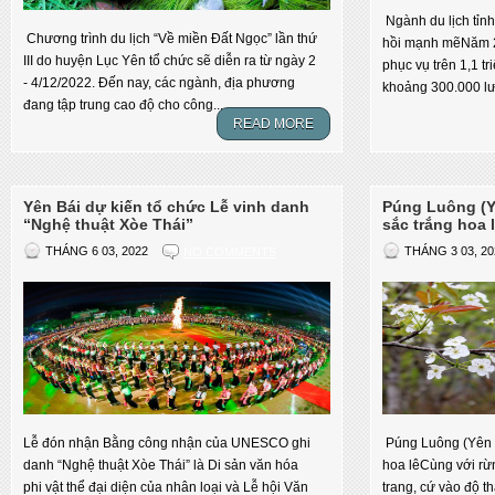
Ngành du lịch tỉn
Chương trình du lịch “Về miền Đất Ngọc” lần thứ
hồi mạnh mẽNăm 20
III do huyện Lục Yên tổ chức sẽ diễn ra từ ngày 2
phục vụ trên 1,1 tr
- 4/12/2022. Đến nay, các ngành, địa phương
khoảng 300.000 lư
đang tập trung cao độ cho công...
READ MORE
Yên Bái dự kiến tổ chức Lễ vinh danh
Púng Luông (Yê
“Nghệ thuật Xòe Thái”
sắc trắng hoa 
THÁNG 6 03, 2022
NO COMMENTS
THÁNG 3 03, 20
Lễ đón nhận Bằng công nhận của UNESCO ghi
Púng Luông (Yên B
danh “Nghệ thuật Xòe Thái” là Di sản văn hóa
hoa lêCùng với rừ
phi vật thể đại diện của nhân loại và Lễ hội Văn
trang, cứ vào độ t