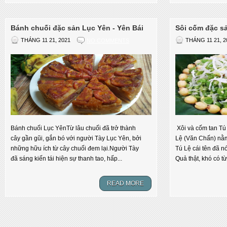
Bánh chuối đặc sản Lục Yên - Yên Bái
Sôi cốm đặc sả
THÁNG 11 21, 2021
NO COMMENTS
THÁNG 11 21, 2
Bánh chuối Lục YênTừ lâu chuối đã trở thành
Xôi và cốm tan T
cây gần gũi, gắn bó với người Tày Lục Yên, bởi
Lệ (Văn Chấn) nằm
những hữu ích từ cây chuối đem lại.Người Tày
Tú Lệ cái tên đã n
đã sáng kiến tái hiện sự thanh tao, hấp...
Quả thật, khó có từ
READ MORE